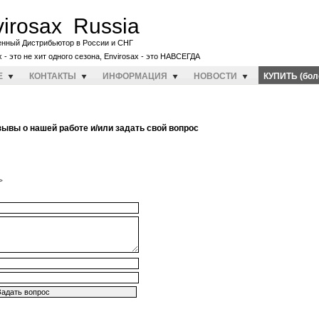
irosax Russia
енный Дистрибьютор в России и СНГ
x - это не хит одного сезона, Envirosax - это НАВСЕГДА
E
КОНТАКТЫ
ИНФОРМАЦИЯ
НОВОСТИ
КУПИТЬ (бол
зывы о нашей работе и/или задать свой вопрос
>