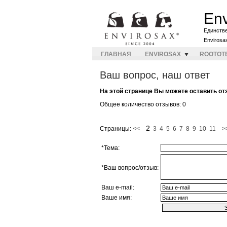
Env
Единств
Envirosa
ГЛАВНАЯ
ENVIROSAX
ROOTOT
Ваш вопрос, наш ответ
На этой странице Вы можете оставить от
Общее количество отзывов: 0
2
Страницы:
<<
3
4
5
6
7
8
9
10
11
>
*Тема:
*Ваш вопрос/отзыв:
Ваш e-mail:
Ваше имя: