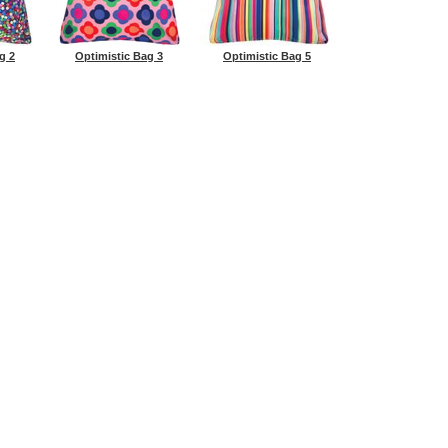
g 2
Optimistic Bag 3
Optimistic Bag 5
Все материалы представл
TE
КОНТАКТЫ
ИНФОРМАЦИЯ
НОВОСТИ
КУПИТЬ (бол