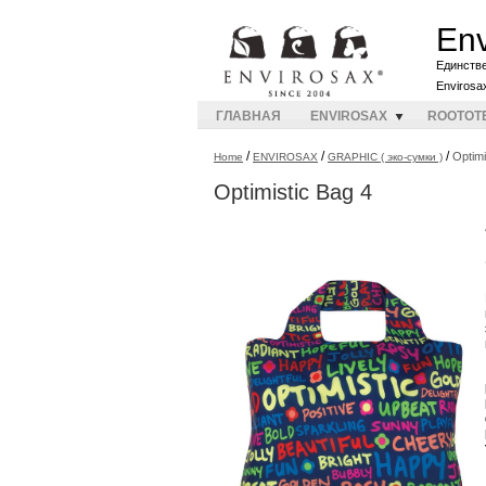
Env
Единств
Envirosa
ГЛАВНАЯ
ENVIROSAX
ROOTOT
/
/
/
Optimi
Home
ENVIROSAX
GRAPHIC ( эко-сумки )
Optimistic Bag 4