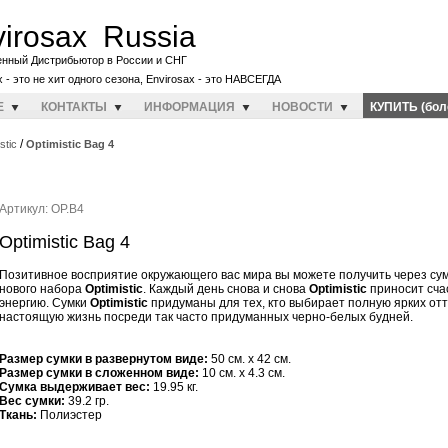
irosax Russia
енный Дистрибьютор в России и СНГ
x - это не хит одного сезона, Envirosax - это НАВСЕГДА
E
КОНТАКТЫ
ИНФОРМАЦИЯ
НОВОСТИ
КУПИТЬ (бол
/
stic
Optimistic Bag 4
Артикул: OP.B4
Optimistic Bag 4
Позитивное восприятие окружающего вас мира вы можете получить через сум
нового набора
Optimistic
. Каждый день снова и снова
Optimistic
приносит сча
энергию. Сумки
Optimistic
придуманы для тех, кто выбирает полную ярких от
настоящую жизнь посреди так часто придуманных черно-белых будней.
Размер сумки в развернутом виде:
50 см. x 42 см.
Размер сумки в сложенном виде:
10 см. x 4.3 см.
Cумка выдерживает вес:
19.95 кг.
Вес сумки:
39.2 гр.
Ткань:
Полиэстер