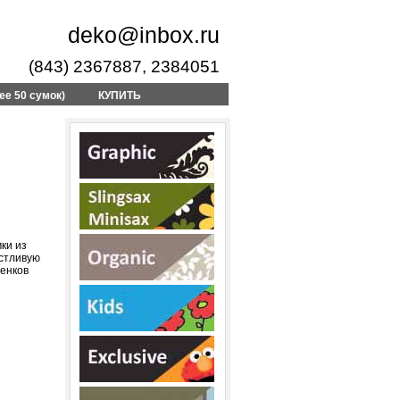
deko@inbox.ru
(843) 2367887, 2384051
ее 50 сумок)
КУПИТЬ
ки из
стливую
тенков