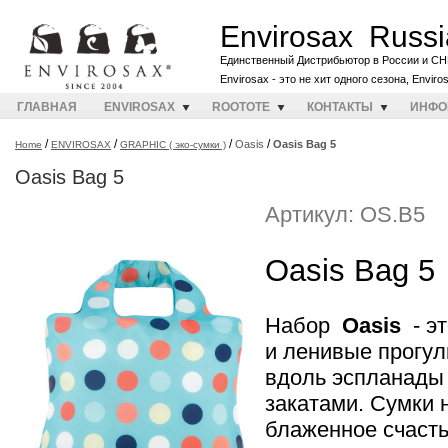
Envirosax Russi
Единственный Дистрибьютор в России и СН
Envirosax - это не хит одного сезона, Envir
ГЛАВНАЯ
ENVIROSAX
ROOTOTE
КОНТАКТЫ
ИНФО
/
/
/
/
Oasis
Oasis Bag 5
Home
ENVIROSAX
GRAPHIC ( эко-сумки )
Oasis Bag 5
Артикул: OS.B5
Oasis Bag 5
Набор
Oasis
- эт
и ленивые прогу
вдоль эспланады
закатами. Сумки
блаженное счасть