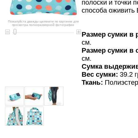
полоски и точки п
способа оживить 
Пожалуйста дважды щелкните по картинке для
просмотра полноразмерной фотографии
Размер сумки в 
см.
Размер сумки в
см.
Cумка выдержив
Вес сумки:
39.2 г
Ткань:
Полиэсте