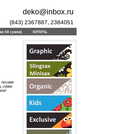
deko@inbox.ru
(843) 2367887, 2384051
ее 50 сумок)
КУПИТЬ
 лесами
, сумки
мли!