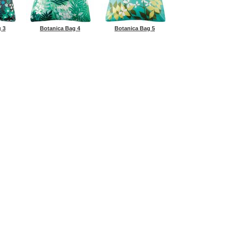
 3
Botanica Bag 4
Botanica Bag 5
Все материалы представл
TE
КОНТАКТЫ
ИНФОРМАЦИЯ
НОВОСТИ
КУПИТЬ (бол