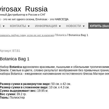
irosax Russia
енный Дистрибьютор в России и СНГ
x - это не хит одного сезона, Envirosax - это НАВСЕГДА
E
КОНТАКТЫ
ИНФОРМАЦИЯ
НОВОСТИ
КУПИТЬ (бол
/
/
Botanica
Botanica Bag 1
заказать любую сумку, если ее нет в наличии
Артикул: BT.B1
Botanica Bag 1
Набор
Botanica
вдохновлен красивыми, пышными и обильными тропическими
Земли. Смелые в цвете, словно результат воображения без привычных границ
набора Botanica - ежедневное напоминание естественного блеска Матери-зе
Размер сумки в развернутом виде:
50 см. x 42 см.
Размер сумки в сложенном виде:
10 см. x 4.3 см.
Cумка выдерживает вес:
19.95 кг.
Вес сумки:
39.2 гр.
Ткань:
Полиэстер