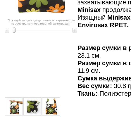
захватывающие п
Minisax
продолжа
Изящный
Minisax
Пожалуйста дважды щелкните по картинке для
Envirosax RPET.
просмотра полноразмерной фотографии
Размер сумки в 
23.1 см.
Размер сумки в
11.9 см.
Cумка выдержив
Вес сумки:
30.8 г
Ткань:
Полиэсте