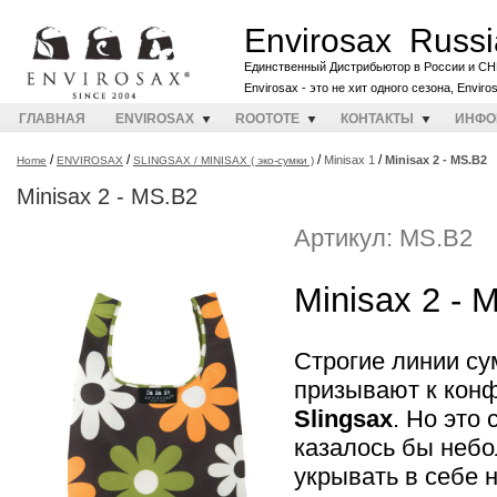
Envirosax Russi
Единственный Дистрибьютор в России и СН
Envirosax - это не хит одного сезона, Envir
ГЛАВНАЯ
ENVIROSAX
ROOTOTE
КОНТАКТЫ
ИНФО
/
/
/
/
Minisax 1
Minisax 2 - MS.B2
Home
ENVIROSAX
SLINGSAX / MINISAX ( эко-сумки )
Minisax 2 - MS.B2
Артикул: MS.B2
Minisax 2 -
Строгие линии с
призывают к конф
Slingsax
. Но это 
казалось бы неб
укрывать в себе 