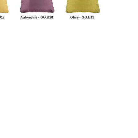
B17
Aubergine - GG.B18
Olive - GG.B19
Все материалы представл
TE
КОНТАКТЫ
ИНФОРМАЦИЯ
НОВОСТИ
КУПИТЬ (бол