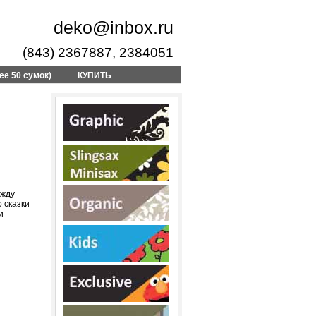
deko@inbox.ru
(843) 2367887, 2384051
ее 50 сумок)
КУПИТЬ
ежду
 сказки
и