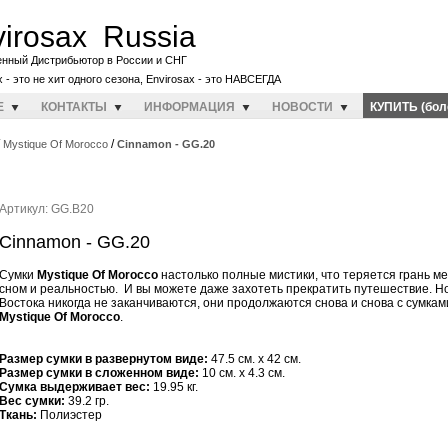
irosax Russia
енный Дистрибьютор в России и СНГ
x - это не хит одного сезона, Envirosax - это НАВСЕГДА
E
КОНТАКТЫ
ИНФОРМАЦИЯ
НОВОСТИ
КУПИТЬ (бол
/
/
Mystique Of Morocco
Cinnamon - GG.20
Артикул: GG.B20
Cinnamon - GG.20
Сумки
Mystique Of Morocco
настолько полные мистики, что теряется грань м
сном и реальностью. И вы можете даже захотеть прекратить путешествие. Но
Востока никогда не заканчиваются, они продолжаются снова и снова с сумкам
Mystique Of Morocco
.
Размер сумки в развернутом виде:
47.5 см. x 42 см.
Размер сумки в сложенном виде:
10 см. x 4.3 см.
Cумка выдерживает вес:
19.95 кг.
Вес сумки:
39.2 гр.
Ткань:
Полиэстер