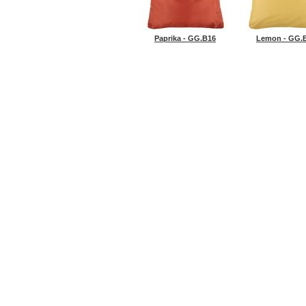
Paprika - GG.B16
Lemon - GG.
ГЛАВНАЯ
ENVIROSAX
ROOTO