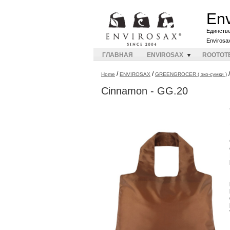
Env
Единств
Envirosa
ГЛАВНАЯ
ENVIROSAX
ROOTOT
/
/
Home
ENVIROSAX
GREENGROCER ( эко-сумки )
Cinnamon - GG.20