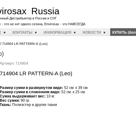
irosax Russia
енный Дистрибьютор в России и СНГ
x - это не хит одного сезона, Envirosax - это НАВСЕГДА
E
КОНТАКТЫ
ИНФОРМАЦИЯ
НОВОСТИ
КУПИТЬ (бол
/
714904 LR PATTERN-A (Leo)
o)
Артикул: 714904
714904 LR PATTERN-A (Leo)
Размер сумки в развернутом виде:
52 см. x 39 см.
Размер сумки в сложенном виде:
52 см. x 25 см.
Cумка выдерживает вес:
10 кг.
Вес сумки:
90 гр.
Ткань:
Полиэстер и другие ткани