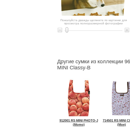
Пожалуйста дважды щелкните по картинке для
просмотра полноразмерной фотографии
Другие сумки из коллекции 
MINI Classy-B
912001 RS MINI PHOTO-J
714501 RS MINI C
(Momo)
(Moe)