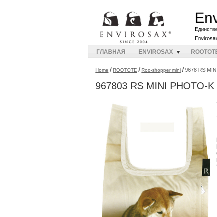
Env
Единств
Envirosa
ГЛАВНАЯ
ENVIROSAX
ROOTOT
/
/
/
9678 RS MIN
Home
ROOTOTE
Roo-shopper mini
967803 RS MINI PHOTO-K 