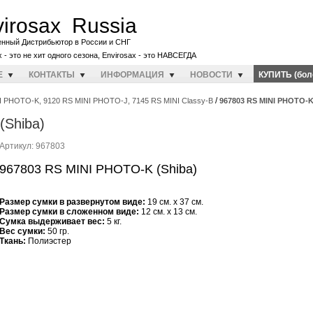
irosax Russia
енный Дистрибьютор в России и СНГ
x - это не хит одного сезона, Envirosax - это НАВСЕГДА
E
КОНТАКТЫ
ИНФОРМАЦИЯ
НОВОСТИ
КУПИТЬ (бол
/
I PHOTO-K, 9120 RS MINI PHOTO-J, 7145 RS MINI Classy-B
967803 RS MINI PHOTO-K
(Shiba)
Артикул: 967803
967803 RS MINI PHOTO-K (Shiba)
Размер сумки в развернутом виде:
19 см. x 37 см.
Размер сумки в сложенном виде:
12 см. x 13 см.
Cумка выдерживает вес:
5 кг.
Вес сумки:
50 гр.
Ткань:
Полиэстер