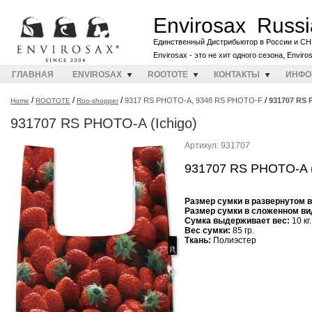
Envirosax Russi
Единственный Дистрибьютор в России и СН
Envirosax - это не хит одного сезона, Envir
ГЛАВНАЯ
ENVIROSAX
ROOTOTE
КОНТАКТЫ
ИНФО
/
/
/
/
9317 RS PHOTO-A, 9348 RS PHOTO-F
931707 RS 
Home
ROOTOTE
Roo-shopper
931707 RS PHOTO-A (Ichigo)
Артикул: 931707
931707 RS PHOTO-A (
Размер сумки в развернутом 
Размер сумки в сложенном ви
Cумка выдерживает вес:
10 кг.
Вес сумки:
85 гр.
Ткань:
Полиэстер