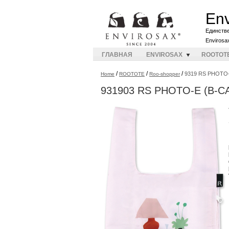
Env
Единств
Envirosa
ГЛАВНАЯ
ENVIROSAX
ROOTOT
/
/
/
9319 RS PHOTO-
Home
ROOTOTE
Roo-shopper
931903 RS PHOTO-E (B-C