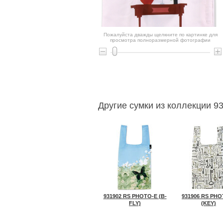
Пожалуйста дважды щелкните по картинке для
просмотра полноразмерной фотографии
Другие сумки из коллекции 9
931902 RS PHOTO-E (B-
931906 RS PHO
FLY)
(KEY)