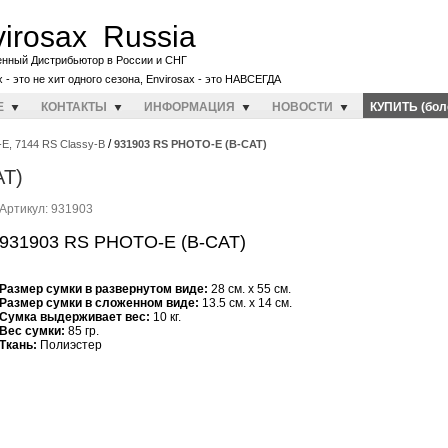
irosax Russia
енный Дистрибьютор в России и СНГ
x - это не хит одного сезона, Envirosax - это НАВСЕГДА
E
КОНТАКТЫ
ИНФОРМАЦИЯ
НОВОСТИ
КУПИТЬ (бол
/
E, 7144 RS Classy-B
931903 RS PHOTO-E (B-CAT)
AT)
Артикул: 931903
931903 RS PHOTO-E (B-CAT)
Размер сумки в развернутом виде:
28 см. x 55 см.
Размер сумки в сложенном виде:
13.5 см. x 14 см.
Cумка выдерживает вес:
10 кг.
Вес сумки:
85 гр.
Ткань:
Полиэстер