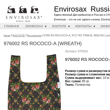
Envirosax Russi
Единственный Дистрибьютор в России и СН
Envirosax - это не хит одного сезона, Envir
ГЛАВНАЯ
ENVIROSAX
ROOTOTE
КОНТАКТЫ
ИНФО
/
/
/
9760 RS ROCOCO-A, 9717 RS TRIM-B, 9559 RS Lust
Home
ROOTOTE
Roo-shopper
976002 RS ROCOCO-A (WREATH)
Артикул: 976002
976002 RS ROCOCO-
Размер сумки в развернутом 
Размер сумки в сложенном ви
Cумка выдерживает вес:
10 кг.
Вес сумки:
85 гр.
Ткань:
Полиэстер