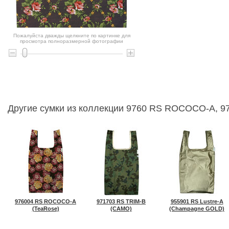
Пожалуйста дважды щелкните по картинке для
просмотра полноразмерной фотографии
Другие сумки из коллекции 9760 RS ROCOCO-A, 97
976004 RS ROCOCO-A
971703 RS TRIM-B
955901 RS Lustre-A
(TeaRose)
(CAMO)
(Champagne GOLD)