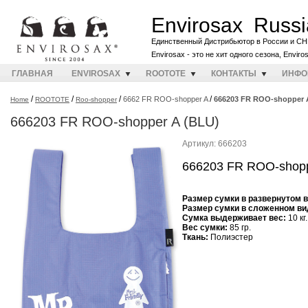
Envirosax Russi
Единственный Дистрибьютор в России и СН
Envirosax - это не хит одного сезона, Envir
ГЛАВНАЯ
ENVIROSAX
ROOTOTE
КОНТАКТЫ
ИНФО
/
/
/
/
6662 FR ROO-shopper A
666203 FR ROO-shopper 
Home
ROOTOTE
Roo-shopper
666203 FR ROO-shopper A (BLU)
Артикул: 666203
666203 FR ROO-shopp
Размер сумки в развернутом 
Размер сумки в сложенном ви
Cумка выдерживает вес:
10 кг.
Вес сумки:
85 гр.
Ткань:
Полиэстер