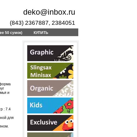
deko@inbox.ru
(843) 2367887, 2384051
ее 50 сумок)
КУПИТЬ
 форма
руг
емья и
 : 7.4
сной для
ином.