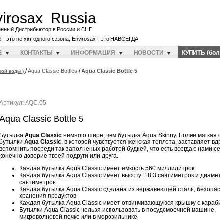
irosax Russia
енный Дистрибьютор в России и СНГ
x - это не хит одного сезона, Envirosax - это НАВСЕГДА
E
КОНТАКТЫ
ИНФОРМАЦИЯ
НОВОСТИ
КУПИТЬ (бол
/
/
Aqua Classic Bottles
Aqua Classic Bottle 5
вой воды )
Артикул: AQC.05
Aqua Classic Bottle 5
Бутылка
Aqua Classic
немного шире, чем бутылка Aqua Skinny. Более мягкая
бутылки
Aqua Classic
, в которой чувствуется женская теплота, заставляет вд
вспомнить посреди так заполненых работой будней, что есть всегда с нами с
конечно доверие твоей подруги или друга.
Каждая бутылка Aqua Classic имеет емкость 560 миллилитров
Каждая бутылка Aqua Classic имеет высоту: 18.3 сантиметров и диаметр
сантиметров
Каждая бутылка Aqua Classic сделана из нержавеющей стали, безопа
хранения продуктов
Каждая бутылка Aqua Classic имеет отвинчивающуюся крышку с караб
Бутылки Aqua Classic нельзя использовать в посудомоечной машине,
микроволновой печке или в морозильнике