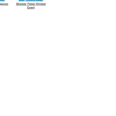
Lagoon
Shower Timer (Oyster
Gray)
Все материалы представл
TE
КОНТАКТЫ
ИНФОРМАЦИЯ
НОВОСТИ
КУПИТЬ (бол