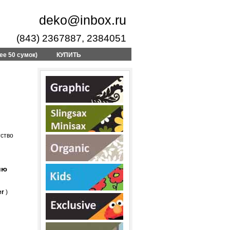
deko@inbox.ru
(843) 2367887, 2384051
ее 50 сумок)
КУПИТЬ
тство
ию
er
)