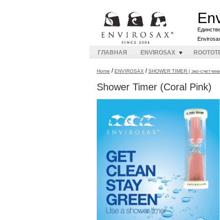
Env
Единств
Envirosa
ГЛАВНАЯ
ENVIROSAX
ROOTOT
/
/
Home
ENVIROSAX
SHOWER TIMER ( эко-счетчики
Shower Timer (Coral Pink)