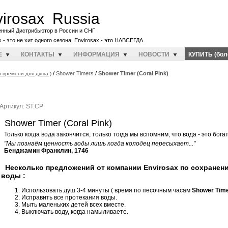
irosax Russia
енный Дистрибьютор в России и СНГ
x - это не хит одного сезона, Envirosax - это НАВСЕГДА
E
КОНТАКТЫ
ИНФОРМАЦИЯ
НОВОСТИ
КУПИТЬ (бол
/
/
Shower Timers
Shower Timer (Coral Pink)
 времени для душа )
Артикул: ST.CP
Shower Timer (Coral Pink)
Только когда вода закончится, только тогда мы вспомним, что вода - это бога
"Мы познаём ценность воды лишь когда колодец пересыхает..."
Бенджамин Франклин, 1746
Несколько предложений от компании Envirosax по сохранен
воды :
Использовать душ 3-4 минуты ( время по песочным часам
Shower Tim
Исправить все протекания воды.
Мыть маленьких детей всех вместе.
Выключать воду, когда намыливаете.