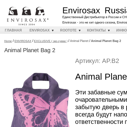
Envirosax Russi
Единственный Дистрибьютор в России и СН
Envirosax - это не хит одного сезона, Envir
ГЛАВНАЯ
ENVIROSAX
ROOTOTE
КОНТАКТЫ
ИНФО
/
/
/
/
Animal Planet
Animal Planet Bag 2
Home
ENVIROSAX
EXCLUSIVE ( эко-сумки )
Animal Planet Bag 2
Артикул: AP.B2
Animal Plane
Эти забавные су
очаровательными
забытую дверь в
всегда будут нап
ответственности