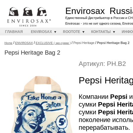
Envirosax Russi
Единственный Дистрибьютор в России и СН
Envirosax - это не хит одного сезона, Envir
ГЛАВНАЯ
ENVIROSAX
ROOTOTE
КОНТАКТЫ
ИНФО
/
/
/
/
Pepsi Heritage
Pepsi Heritage Bag 2
Home
ENVIROSAX
EXCLUSIVE ( эко-сумки )
Pepsi Heritage Bag 2
Артикул: PH.B2
Pepsi Herita
Компании
Pepsi
сумки
Pepsi Heri
сумки
Pepsi Heri
поколение исполь
перерабатывать.