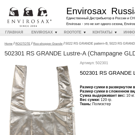
Envirosax Russi
Единственный Дистрибьютор в России и СН
Envirosax - это не хит одного сезона, Envir
ГЛАВНАЯ
ENVIROSAX
ROOTOTE
КОНТАКТЫ
ИНФО
/
/
/
5022 RS GRANDE pattern-B, 5023 RS GRAND
Home
ROOTOTE
Roo-shopper Grande
502301 RS GRANDE Lustre-A (Champagne GL
Артикул: 502301
502301 RS GRANDE L
Размер сумки в развернутом 
Размер сумки в сложенном ви
Cумка выдерживает вес:
10 кг.
Вес сумки:
120 гр.
Ткань:
Полиэстер