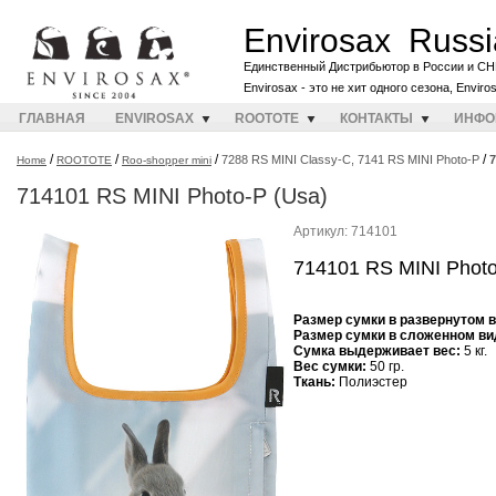
Envirosax Russi
Единственный Дистрибьютор в России и СН
Envirosax - это не хит одного сезона, Envir
ГЛАВНАЯ
ENVIROSAX
ROOTOTE
КОНТАКТЫ
ИНФО
/
/
/
/
7288 RS MINI Classy-C, 7141 RS MINI Photo-P
7
Home
ROOTOTE
Roo-shopper mini
714101 RS MINI Photo-P (Usa)
Артикул: 714101
714101 RS MINI Photo
Размер сумки в развернутом 
Размер сумки в сложенном ви
Cумка выдерживает вес:
5 кг.
Вес сумки:
50 гр.
Ткань:
Полиэстер