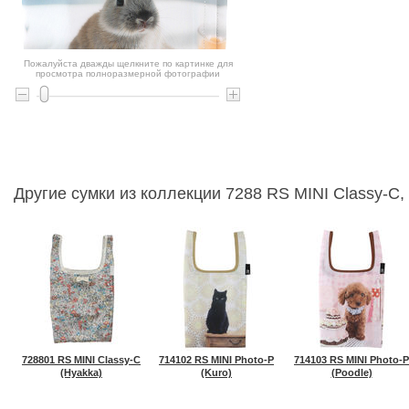
Пожалуйста дважды щелкните по картинке для
просмотра полноразмерной фотографии
Другие сумки из коллекции 7288 RS MINI Classy-C,
728801 RS MINI Classy-C
714102 RS MINI Photo-P
714103 RS MINI Photo-P
(Hyakka)
(Kuro)
(Poodle)