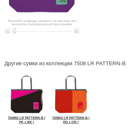
Пожалуйста дважды щелкните по картинке для
просмотра полноразмерной фотографии
Другие сумки из коллекции 7508 LR PATTERN-B
750802 LR PATTERN-B (
750803 LR PATTERN-B (
PK x BK )
RD x OR )