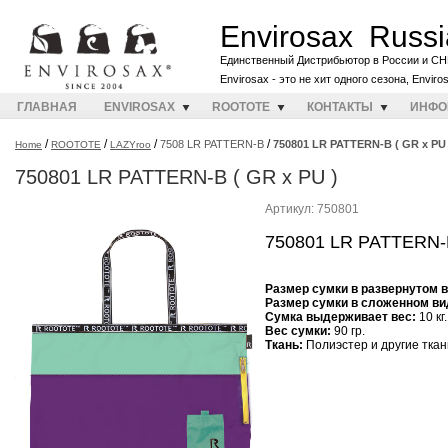
Envirosax Russi
Единственный Дистрибьютор в России и СН
Envirosax - это не хит одного сезона, Envir
ГЛАВНАЯ
ENVIROSAX
ROOTOTE
КОНТАКТЫ
ИНФО
/
/
/
/
7508 LR PATTERN-B
750801 LR PATTERN-B ( GR x PU 
Home
ROOTOTE
LAZYroo
750801 LR PATTERN-B ( GR x PU )
Артикул: 750801
750801 LR PATTERN-B
Размер сумки в развернутом 
Размер сумки в сложенном ви
Cумка выдерживает вес:
10 кг.
Вес сумки:
90 гр.
Ткань:
Полиэстер и другие ткан