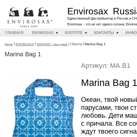
Envirosax Russi
Единственный Дистрибьютор в России и СН
Envirosax - это не хит одного сезона, Envir
ГЛАВНАЯ
ENVIROSAX
ROOTOTE
КОНТАКТЫ
ИНФО
/
/
/
/
Marina
Marina Bag 1
Home
ENVIROSAX
GRAPHIC ( эко-сумки )
Marina Bag 1
Артикул: MA.B1
Marina Bag 
Океан, твой нов
парусами, твои с
любовь. Дети ма
с причала. Все с
ждут твоего сигна