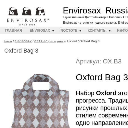
Envirosax Russi
Единственный Дистрибьютор в России и СН
Envirosax - это не хит одного сезона, Envir
ГЛАВНАЯ
ENVIROSAX
ROOTOTE
КОНТАКТЫ
ИНФО
/
/
/
/
Oxford
Oxford Bag 3
Home
ENVIROSAX
GRAPHIC ( эко-сумки )
Oxford Bag 3
Артикул: OX.B3
Oxford Bag 3
Набор
Oxford
это
прогресса. Тради
рисунки прошлых 
стилем современ
одно направлени