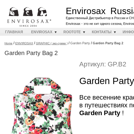
Envirosax Russi
Единственный Дистрибьютор в России и СН
Envirosax - это не хит одного сезона, Envir
ГЛАВНАЯ
ENVIROSAX
ROOTOTE
КОНТАКТЫ
ИНФО
/
/
/
/
Garden Party
Garden Party Bag 2
Home
ENVIROSAX
GRAPHIC ( эко-сумки )
Garden Party Bag 2
Артикул: GP.B2
Garden Party
Все весенние кра
в путешествиях 
Garden Party
!