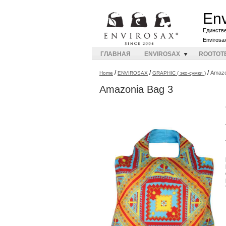
Env
Единств
Envirosa
ГЛАВНАЯ
ENVIROSAX
ROOTOT
/
/
/
Amazo
Home
ENVIROSAX
GRAPHIC ( эко-сумки )
Amazonia Bag 3