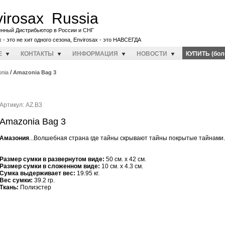
irosax Russia
енный Дистрибьютор в России и СНГ
x - это не хит одного сезона, Envirosax - это НАВСЕГДА
E
КОНТАКТЫ
ИНФОРМАЦИЯ
НОВОСТИ
КУПИТЬ (бол
/
nia
Amazonia Bag 3
Артикул: AZ.B3
Amazonia Bag 3
Амазония
...Волшебная страна где тайны скрывают тайны покрытые тайнами..
Размер сумки в развернутом виде:
50 см. x 42 см.
Размер сумки в сложенном виде:
10 см. x 4.3 см.
Cумка выдерживает вес:
19.95 кг.
Вес сумки:
39.2 гр.
Ткань:
Полиэстер