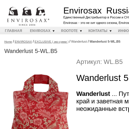
Envirosax Russi
Единственный Дистрибьютор в России и СН
Envirosax - это не хит одного сезона, Envir
ГЛАВНАЯ
ENVIROSAX
ROOTOTE
КОНТАКТЫ
ИНФО
/
/
/
/
Wanderlust
Wanderlust 5-WL.B5
Home
ENVIROSAX
EXCLUSIVE ( эко-сумки )
Wanderlust 5-WL.B5
Артикул: WL.B5
Wanderlust 5
Wanderlust
... Пу
край и заветная м
неожиданные встр