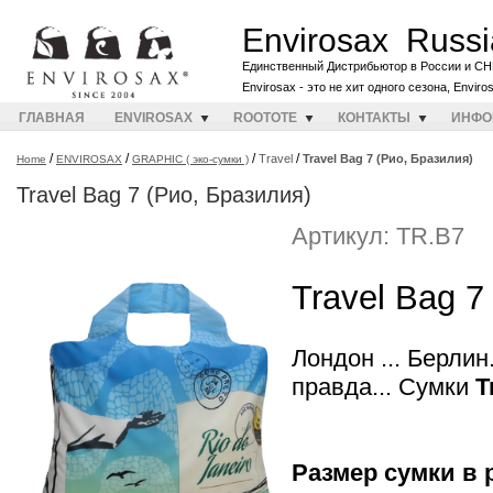
Envirosax Russi
Единственный Дистрибьютор в России и СН
Envirosax - это не хит одного сезона, Envir
ГЛАВНАЯ
ENVIROSAX
ROOTOTE
КОНТАКТЫ
ИНФО
/
/
/
/
Travel
Travel Bag 7 (Рио, Бразилия)
Home
ENVIROSAX
GRAPHIC ( эко-сумки )
Travel Bag 7 (Рио, Бразилия)
Артикул: TR.B7
Travel Bag 7
Лондон ... Берли
правда... Сумки
T
Размер сумки в 