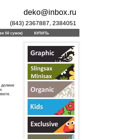
deko@inbox.ru
(843) 2367887, 2384051
ее 50 сумок)
КУПИТЬ
о долине
и.
леете.