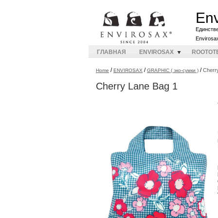
Env
Единств
Envirosa
ГЛАВНАЯ
ENVIROSAX
ROOTOT
/
/
/
Cherr
Home
ENVIROSAX
GRAPHIC ( эко-сумки )
Cherry Lane Bag 1