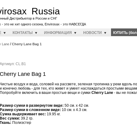
irosax Russia
енный Дистрибьютор в России и СНГ
x - это не хит одного сезона, Envirosax - это НАВСЕГДА
E
КОНТАКТЫ
ИНФОРМАЦИЯ
НОВОСТИ
КУПИТЬ (бол
/
y Lane
Cherry Lane Bag 1
Артикул: CL.B1
Cherry Lane Bag 1
Чистые воздух и вода, соловей на рассвете, зеленая тропинка у реки вдоль п
и конечно любовь - для тех, кто живет и умеет наслаждаться простыми вещам
Попробуйте включить в ваши простые вещи и сумки
Cherry Lane
- вы не пожа
Размер сумки в развернутом виде:
50 см. x 42 см.
Размер сумки в сложенном виде:
10 см. x 4.3 см.
Cумка выдерживает вес:
19.95 кг.
Вес сумки:
39.2 гр.
Ткань:
Полиэстер