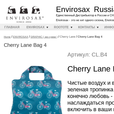
Envirosax Russi
Единственный Дистрибьютор в России и СН
Envirosax - это не хит одного сезона, Envir
ГЛАВНАЯ
ENVIROSAX
ROOTOTE
КОНТАКТЫ
ИНФО
/
/
/
/
Cherry Lane
Cherry Lane Bag 4
Home
ENVIROSAX
GRAPHIC ( эко-сумки )
Cherry Lane Bag 4
Артикул: CL.B4
Cherry Lane 
Чистые воздух и 
зеленая тропинка
конечно любовь - 
наслаждаться пр
включить в ваши