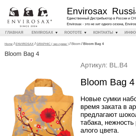
Envirosax Russi
Единственный Дистрибьютор в России и СН
Envirosax - это не хит одного сезона, Envir
ГЛАВНАЯ
ENVIROSAX
ROOTOTE
КОНТАКТЫ
ИНФО
/
/
/
/
Bloom
Bloom Bag 4
Home
ENVIROSAX
GRAPHIC ( эко-сумки )
Bloom Bag 4
Артикул: BL.B4
Bloom Bag 4
Новые сумки наб
время заката в а
предлагают шоко
табака, нежность
алого цвета.