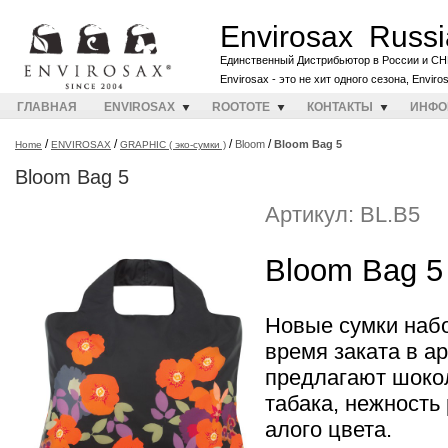
Envirosax Russi
Единственный Дистрибьютор в России и СН
Envirosax - это не хит одного сезона, Envir
ГЛАВНАЯ
ENVIROSAX
ROOTOTE
КОНТАКТЫ
ИНФО
/
/
/
/
Bloom
Bloom Bag 5
Home
ENVIROSAX
GRAPHIC ( эко-сумки )
Bloom Bag 5
Артикул: BL.B5
Bloom Bag 5
Новые сумки наб
время заката в а
предлагают шоко
табака, нежность
алого цвета.