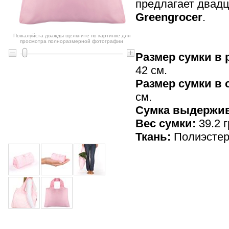
предлагает двадц
Greengrocer
.
Пожалуйста дважды щелкните по картинке для
просмотра полноразмерной фотографии
Размер сумки в 
42 см.
Размер сумки в
см.
Cумка выдержив
Вес сумки:
39.2 г
Ткань:
Полиэсте