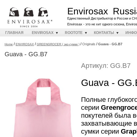
Envirosax Russi
Единственный Дистрибьютор в России и СН
Envirosax - это не хит одного сезона, Envir
ГЛАВНАЯ
ENVIROSAX
ROOTOTE
КОНТАКТЫ
ИНФО
/
/
/
/
Originals
Guava - GG.B7
Home
ENVIROSAX
GREENGROCER ( эко-сумки )
Guava - GG.B7
Артикул: GG.B7
Guava - GG.
Полные глубоког
серии
Greengroc
покутелей была в
захватывающие в
сумки серии
Grap