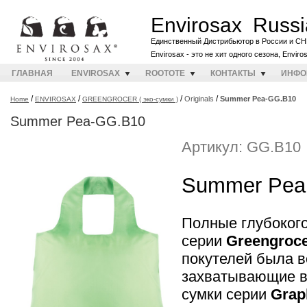
Envirosax Russi
Единственный Дистрибьютор в России и СН
Envirosax - это не хит одного сезона, Envir
ГЛАВНАЯ
ENVIROSAX
ROOTOTE
КОНТАКТЫ
ИНФО
/
/
/
/
Originals
Summer Pea-GG.B10
Home
ENVIROSAX
GREENGROCER ( эко-сумки )
Summer Pea-GG.B10
Артикул: GG.B10
Summer Pea
Полные глубоког
серии
Greengroc
покутелей была в
захватывающие в
сумки серии
Grap