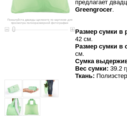
предлагает двадц
Greengrocer
.
Пожалуйста дважды щелкните по картинке для
просмотра полноразмерной фотографии
Размер сумки в 
42 см.
Размер сумки в
см.
Cумка выдержив
Вес сумки:
39.2 г
Ткань:
Полиэсте