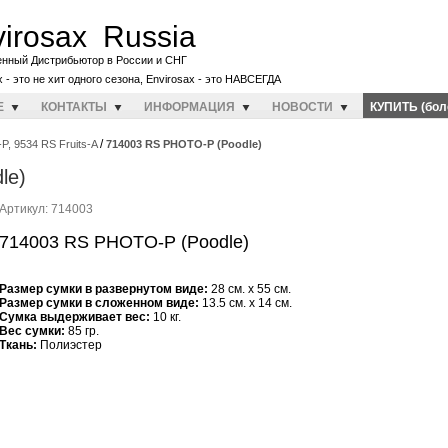
irosax Russia
енный Дистрибьютор в России и СНГ
x - это не хит одного сезона, Envirosax - это НАВСЕГДА
E
КОНТАКТЫ
ИНФОРМАЦИЯ
НОВОСТИ
КУПИТЬ (бол
/
, 9534 RS Fruits-A
714003 RS PHOTO-P (Poodle)
le)
Артикул: 714003
714003 RS PHOTO-P (Poodle)
Размер сумки в развернутом виде:
28 см. x 55 см.
Размер сумки в сложенном виде:
13.5 см. x 14 см.
Cумка выдерживает вес:
10 кг.
Вес сумки:
85 гр.
Ткань:
Полиэстер