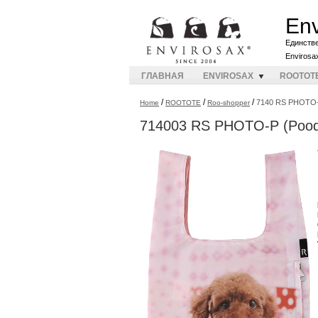
Env
Единств
Envirosa
ГЛАВНАЯ
ENVIROSAX
ROOTOT
/
/
/
7140 RS PHOTO-P
Home
ROOTOTE
Roo-shopper
714003 RS PHOTO-P (Pood