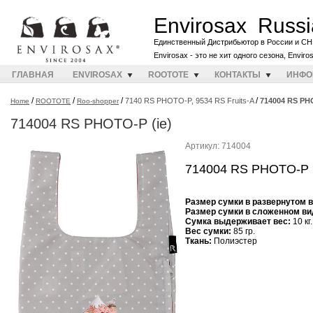
Envirosax Russi
Единственный Дистрибьютор в России и СН
Envirosax - это не хит одного сезона, Envir
ГЛАВНАЯ
ENVIROSAX
ROOTOTE
КОНТАКТЫ
ИНФО
/
/
/
/
7140 RS PHOTO-P, 9534 RS Fruits-A
714004 RS PHO
Home
ROOTOTE
Roo-shopper
714004 RS PHOTO-P (ie)
Артикул: 714004
714004 RS PHOTO-P (
Размер сумки в развернутом 
Размер сумки в сложенном ви
Cумка выдерживает вес:
10 кг.
Вес сумки:
85 гр.
Ткань:
Полиэстер