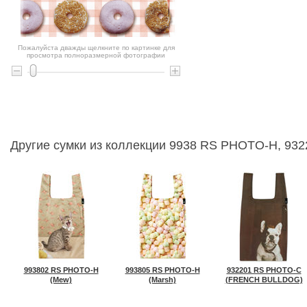
Пожалуйста дважды щелкните по картинке для
просмотра полноразмерной фотографии
Другие сумки из коллекции 9938 RS PHOTO-H, 9
993802 RS PHOTO-H
993805 RS PHOTO-H
932201 RS PHOTO-C
(Mew)
(Marsh)
(FRENCH BULLDOG)