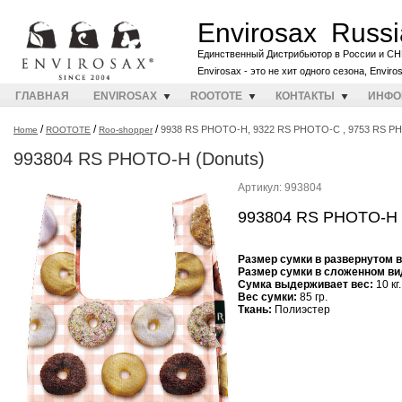
Envirosax Russi
Единственный Дистрибьютор в России и СН
Envirosax - это не хит одного сезона, Envir
ГЛАВНАЯ
ENVIROSAX
ROOTOTE
КОНТАКТЫ
ИНФО
/
/
/
9938 RS PHOTO-H, 9322 RS PHOTO-C , 9753 RS 
Home
ROOTOTE
Roo-shopper
993804 RS PHOTO-H (Donuts)
Артикул: 993804
993804 RS PHOTO-H 
Размер сумки в развернутом 
Размер сумки в сложенном ви
Cумка выдерживает вес:
10 кг.
Вес сумки:
85 гр.
Ткань:
Полиэстер