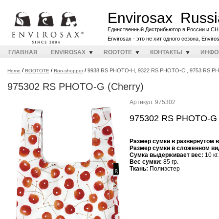
Envirosax Russi
Единственный Дистрибьютор в России и СН
Envirosax - это не хит одного сезона, Envir
ГЛАВНАЯ
ENVIROSAX
ROOTOTE
КОНТАКТЫ
ИНФО
/
/
/
9938 RS PHOTO-H, 9322 RS PHOTO-C , 9753 RS 
Home
ROOTOTE
Roo-shopper
975302 RS PHOTO-G (Cherry)
Артикул: 975302
975302 RS PHOTO-G (
Размер сумки в развернутом 
Размер сумки в сложенном ви
Cумка выдерживает вес:
10 кг.
Вес сумки:
85 гр.
Ткань:
Полиэстер