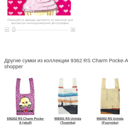
Пожалуйста дважды щелкните по картинке для
просмотра полноразмерной фотографии
Другие сумки из коллекции 9362 RS Charm Pocke-A
shopper
936202 RS Charm Pocke-
958301 RS Uchida
958302 RS Uchida
A (skull)
(Tosenba)
(Fuuryoku)