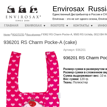
Envirosax Russi
Единственный Дистрибьютор в России и СН
Envirosax - это не хит одного сезона, Envir
ГЛАВНАЯ
ENVIROSAX
ROOTOTE
КОНТАКТЫ
ИНФО
/
/
/
9362 RS Charm Pocke-A, 9583 RS Uchida, 0013 BH
Home
ROOTOTE
Roo-shopper
936201 RS Charm Pocke-A (cake)
Артикул: 936201
936201 RS Charm Poc
Размер сумки в развернутом 
Размер сумки в сложенном ви
Cумка выдерживает вес:
10 кг.
Вес сумки:
120 гр.
Ткань:
Полиэстер