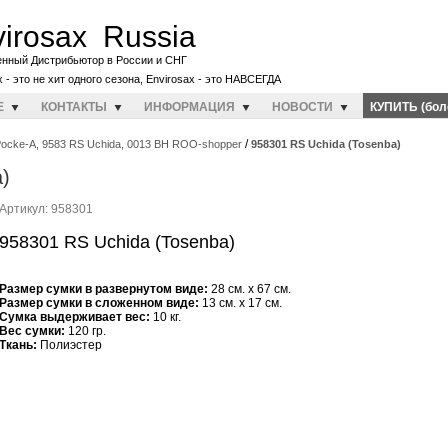
irosax Russia
енный Дистрибьютор в России и СНГ
x - это не хит одного сезона, Envirosax - это НАВСЕГДА
E
КОНТАКТЫ
ИНФОРМАЦИЯ
НОВОСТИ
КУПИТЬ (бол
/
ocke-A, 9583 RS Uchida, 0013 BH ROO-shopper
958301 RS Uchida (Tosenba)
)
Артикул: 958301
958301 RS Uchida (Tosenba)
Размер сумки в развернутом виде:
28 см. x 67 см.
Размер сумки в сложенном виде:
13 см. x 17 см.
Cумка выдерживает вес:
10 кг.
Вес сумки:
120 гр.
Ткань:
Полиэстер