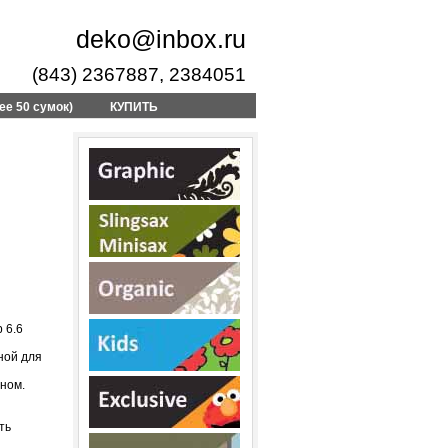
deko@inbox.ru
(843) 2367887, 2384051
ее 50 сумок)
КУПИТЬ
 6.6
ной для
ном.
ть