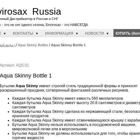
irosax Russia
енный Дистрибьютор в России и СНГ
x - это не хит одного сезона, Envirosax - это НАВСЕГДА
E
КОНТАКТЫ
ИНФОРМАЦИЯ
НОВОСТИ
КУПИТЬ (бол
/
/
Aqua Skinny Bottles
Aqua Skinny Bottle 1
вой воды )
Артикул: AQS.01
Aqua Skinny Bottle 1
Бутылки
Aqua Skinny
имеют строгий стиль традиционной формы и приносят
раскрашенный праздник, сотворенный фантазией различных рисунков.
Каждая бутылка Aqua Skinny имеет емкость 560 миллилитров
Каждая бутылка Aqua Skinny имеет высоту 20.8 сантиметров и диаметр
сантиметров
Каждая бутылка Aqua Skinny сделана из нержавеющей стали, безопас
хранения продуктов
Каждая бутылка Aqua Skinny имеет отвинчивающуюся крышку с караби
Бутылки Aqua Skinny нельзя использовать в посудомоечной машине,
микроволновой печке или в морозильнике
Бутылки Aqua Skinny не должны использоваться для того, чтобы храни
горячие жидкости