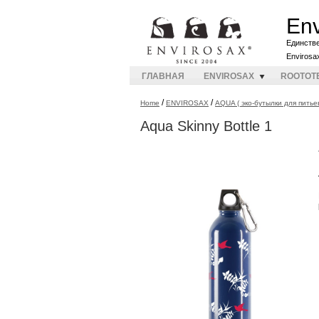
Env
Единств
Envirosa
ГЛАВНАЯ
ENVIROSAX
ROOTOT
/
/
Home
ENVIROSAX
AQUA ( эко-бутылки для питье
Aqua Skinny Bottle 1