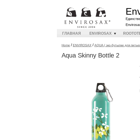
Env
Единств
Envirosa
ГЛАВНАЯ
ENVIROSAX
ROOTOT
/
/
Home
ENVIROSAX
AQUA ( эко-бутылки для питье
Aqua Skinny Bottle 2