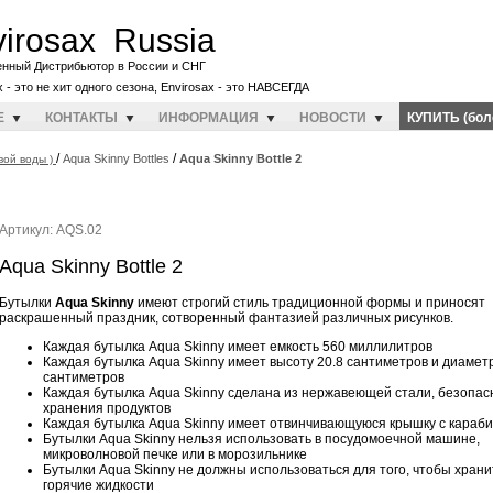
irosax Russia
енный Дистрибьютор в России и СНГ
x - это не хит одного сезона, Envirosax - это НАВСЕГДА
E
КОНТАКТЫ
ИНФОРМАЦИЯ
НОВОСТИ
КУПИТЬ (бол
/
/
Aqua Skinny Bottles
Aqua Skinny Bottle 2
вой воды )
Артикул: AQS.02
Aqua Skinny Bottle 2
Бутылки
Aqua Skinny
имеют строгий стиль традиционной формы и приносят
раскрашенный праздник, сотворенный фантазией различных рисунков.
Каждая бутылка Aqua Skinny имеет емкость 560 миллилитров
Каждая бутылка Aqua Skinny имеет высоту 20.8 сантиметров и диаметр
сантиметров
Каждая бутылка Aqua Skinny сделана из нержавеющей стали, безопас
хранения продуктов
Каждая бутылка Aqua Skinny имеет отвинчивающуюся крышку с караби
Бутылки Aqua Skinny нельзя использовать в посудомоечной машине,
микроволновой печке или в морозильнике
Бутылки Aqua Skinny не должны использоваться для того, чтобы храни
горячие жидкости