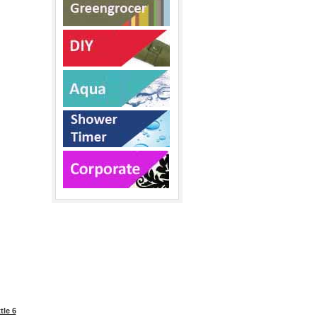
tle 6