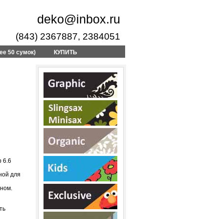
deko@inbox.ru
(843) 2367887, 2384051
ее 50 сумок)
КУПИТЬ
 6.6
ной для
ном.
ть