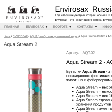
Envirosax Russi
Единственный Дистрибьютор в России и СН
Envirosax - это не хит одного сезона, Envir
ГЛАВНАЯ
ENVIROSAX
ROOTOTE
КОНТАКТЫ
ИНФО
/
/
/
/
Aqua Stream Bottles
Aq
Home
ENVIROSAX
AQUA ( эко-бутылки для питьевой воды )
Aqua Stream 2
Артикул: AQT.02
Aqua Stream 2 - A
Бутылки
Aqua Stream
- э
неожиданного фестиваля 
животных и фейерверками
Aqua Stream = высот
Aqua Stream = емко
Aqua Stream = вес 1
Aqua Stream сделан
хранения продуктов
Aqua Stream имеет