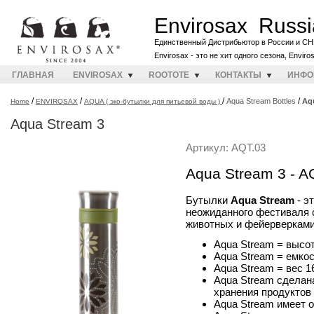
Envirosax Russi
Единственный Дистрибьютор в России и СН
Envirosax - это не хит одного сезона, Envir
ГЛАВНАЯ
ENVIROSAX
ROOTOTE
КОНТАКТЫ
ИНФО
/
/
/
/
Aqua Stream Bottles
Aq
Home
ENVIROSAX
AQUA ( эко-бутылки для питьевой воды )
Aqua Stream 3
Артикул: AQT.03
Aqua Stream 3 - A
Бутылки
Aqua Stream
- э
неожиданного фестиваля 
животных и фейерверками
Aqua Stream = высот
Aqua Stream = емко
Aqua Stream = вес 1
Aqua Stream сделан
хранения продуктов
Aqua Stream имеет