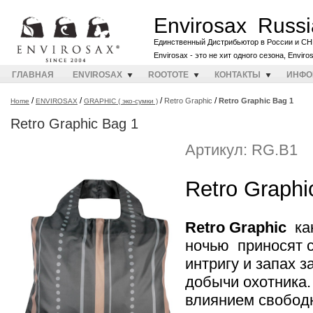
Envirosax Russi
Единственный Дистрибьютор в России и СН
Envirosax - это не хит одного сезона, Envir
ГЛАВНАЯ
ENVIROSAX
ROOTOTE
КОНТАКТЫ
ИНФО
/
/
/
/
Retro Graphic
Retro Graphic Bag 1
Home
ENVIROSAX
GRAPHIC ( эко-сумки )
Retro Graphic Bag 1
Артикул: RG.B1
Retro Graphi
Retro Graphic
как
ночью приносят с
интригу и запах 
добычи охотника.
влиянием свобод