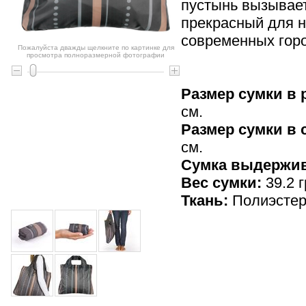
пустынь вызывает
прекрасный для н
современных горо
Пожалуйста дважды щелкните по картинке для
просмотра полноразмерной фотографии
Размер сумки в 
см.
Размер сумки в
см.
Cумка выдержив
Вес сумки:
39.2 г
Ткань:
Полиэсте