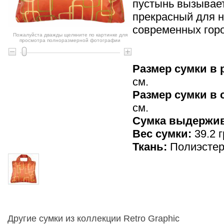
пустынь вызывает
прекрасный для н
современных горо
Пожалуйста дважды щелкните по картинке для
просмотра полноразмерной фотографии
Размер сумки в 
см.
Размер сумки в
см.
Cумка выдержив
Вес сумки:
39.2 г
Ткань:
Полиэсте
Другие сумки из коллекции Retro Graphic