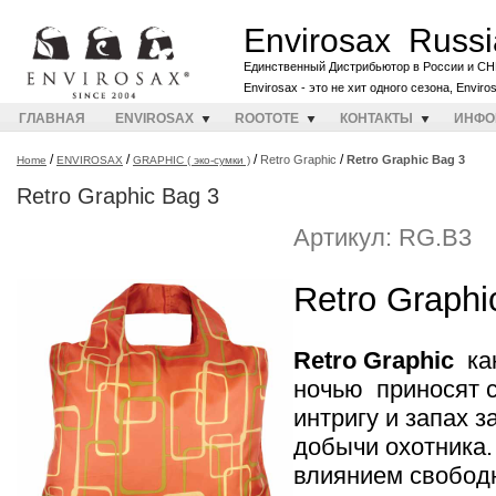
Envirosax Russi
Единственный Дистрибьютор в России и СН
Envirosax - это не хит одного сезона, Envir
ГЛАВНАЯ
ENVIROSAX
ROOTOTE
КОНТАКТЫ
ИНФО
/
/
/
/
Retro Graphic
Retro Graphic Bag 3
Home
ENVIROSAX
GRAPHIC ( эко-сумки )
Retro Graphic Bag 3
Артикул: RG.B3
Retro Graphi
Retro Graphic
как
ночью приносят с
интригу и запах 
добычи охотника.
влиянием свобод