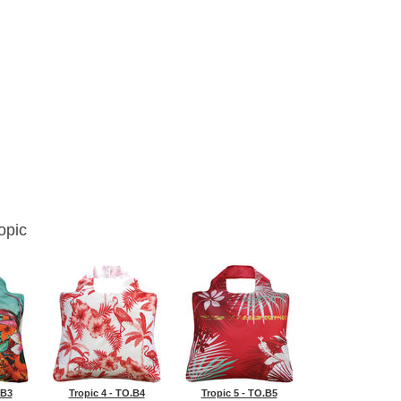
opic
.B3
Tropic 4 - TO.B4
Tropic 5 - TO.B5