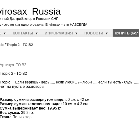
irosax Russia
енный Дистрибьютор в России и СНГ
x - это не хит одного сезона, Envirosax - это НАВСЕГДА
E
КОНТАКТЫ
ИНФОРМАЦИЯ
НОВОСТИ
КУПИТЬ (бол
/
pic
Tropic 2 - TO.B2
Артикул: TO.B2
Tropic 2 - TO.B2
Tropic
... Если веришь - верь ..... если любишь - люби .... если ты есть - будь ...
нет на пустые разговоры
Размер сумки в развернутом виде:
50 см. x 42 см.
Размер сумки в сложенном виде:
10 см. x 4.3 см.
Cумка выдерживает вес:
19.95 кг.
Вес сумки:
39.2 гр.
Ткань:
Полиэстер