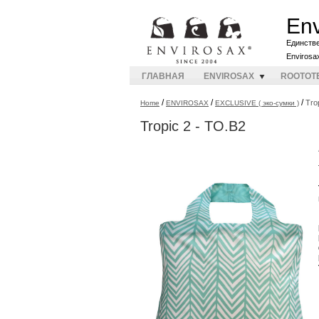
Env
Единств
Envirosa
ГЛАВНАЯ
ENVIROSAX
ROOTOT
/
/
/
Tro
Home
ENVIROSAX
EXCLUSIVE ( эко-сумки )
Tropic 2 - TO.B2