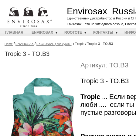
Envirosax Russi
Единственный Дистрибьютор в России и СН
Envirosax - это не хит одного сезона, Envir
ГЛАВНАЯ
ENVIROSAX
ROOTOTE
КОНТАКТЫ
ИНФО
/
/
/
/
Tropic
Tropic 3 - TO.B3
Home
ENVIROSAX
EXCLUSIVE ( эко-сумки )
Tropic 3 - TO.B3
Артикул: TO.B3
Tropic 3 - TO.B3
Tropic
... Если ве
люби .... если ты 
пустые разговор